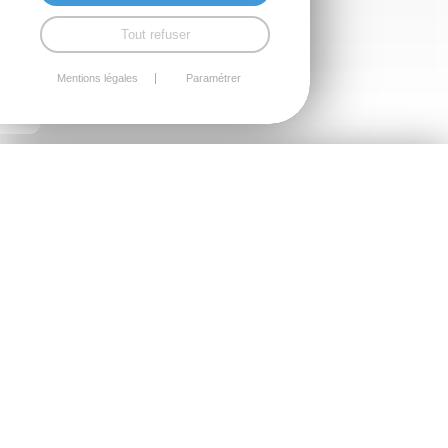
Tout refuser
Mentions légales
Paramétrer
ENVELOPPE DU BÂTIMENT À
QUESSOY
Bardage et couverture métallique
sur mesure
Nous concevons et installons des solutions
complètes pour l’enveloppe du bâtiment,