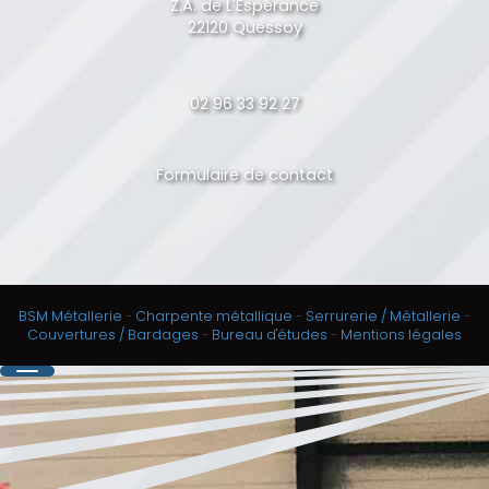
Z.A. de L'Espérance
22120 Quessoy
02 96 33 92 27
Formulaire de contact
BSM Métallerie
-
Charpente métallique
-
Serrurerie / Métallerie
-
Couvertures / Bardages
-
Bureau d'études
-
Mentions légales