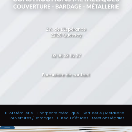
Z.A. de L'Espérance
22120 Quessoy
02 96 33 92 27
Formulaire de contact
BSM Métallerie
-
Charpente métallique
-
Serrurerie / Métallerie
-
Couvertures / Bardages
-
Bureau d'études
-
Mentions légales